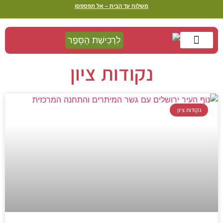
משלוח עד הבית – אל תפספסו
לִרְכִישַׁת הַסֵּפֶר
דַּף הַבַּיִת
מַסְלוּל בְּעִקְבוֹת הַסֵּפֶר
צַו קְרִיאָה
נקודות ציון
נקודות ציון