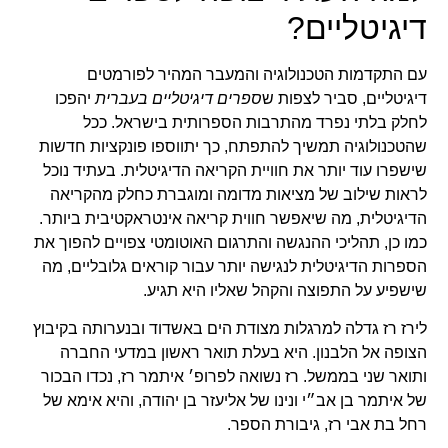
דיגיטליים?
עם התקדמות הטכנולוגיה והמעבר המהיר לפורמטים
דיגיטליים, סביר לצפות ש
ספרים דיגיטליים בעברית
יהפכו
לחלק בלתי נפרד מהתרבות הספרותית בישראל. ככל
שהטכנולוגיה תמשיך להתפתח, כך יתווספו פונקציות חדשות
שישפרו עוד יותר את חוויית הקריאה הדיגיטלית. בעתיד נוכל
לראות שילוב של מציאות מדומה ומוגברת כחלק מהקריאה
הדיגיטלית, מה שיאפשר חווית קריאה אינטראקטיבית ביותר.
כמו כן, תהליכי ההנגשה והתרגום האוטומטי צפויים להפוך את
הספרות הדיגיטלית לנגישה יותר עבור קוראים גלובליים, מה
שישפיע על התפוצה והקהל שאליו היא תגיע.
לירז רז גדלה למרגלות מצודת הים באשדוד ובנערותה בקיבוץ
הצופה אל הלבנון. היא בעלת תואר ראשון במדעי החברה
ותואר שני בממשל. רז נשואה לפרופ׳ איתמר רז, נכדו הבכור
של איתמר בן אב״י ונינו של אליעזר בן יהודה, והיא אימא של
רחל בת אבי רז, גיבורת הספר.