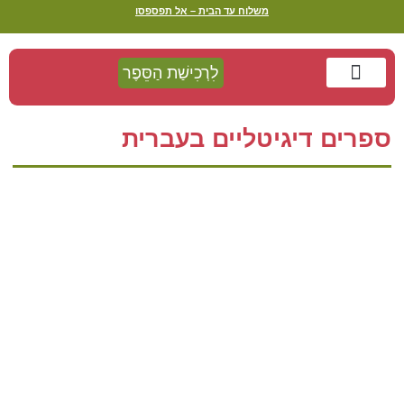
משלוח עד הבית – אל תפספסו
לִרְכִישַׁת הַסֵּפֶר
דַּף הַבַּיִת
מַסְלוּל בְּעִקְבוֹת הַסֵּפֶר
צַו קְרִיאָה
ספרים דיגיטליים בעברית