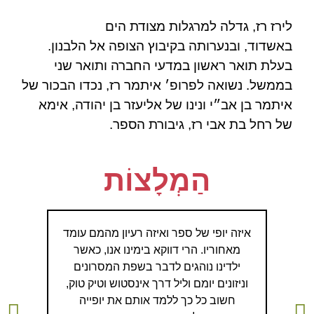
לירז רז
,
גדלה למרגלות מצודת הים
באשדוד
,
ובנערותה בקיבוץ הצופה אל הלבנון
.
בעלת תואר ראשון במדעי החברה ותואר שני
בממשל
.
נשואה לפרופ׳ איתמר רז
,
נכדו הבכור של
איתמר בן אב״י
ונינו של אליעזר בן יהודה
,
אימא
של רחל בת אבי רז
,
גיבורת הספר
.
הַמְלָצוֹת
איזה יופי של ספר ואיזה רעיון מהמם עומד
לאורך
מאחוריו. הרי דווקא בימינו אנו, כאשר
מתו
ילדינו נוהגים לדבר בשפת המסרונים
ומעש
וניזונים יומם וליל דרך אינסטוש וטיק טוק,
הספר מ
חשוב כל כך ללמד אותם את יופייה
השובים