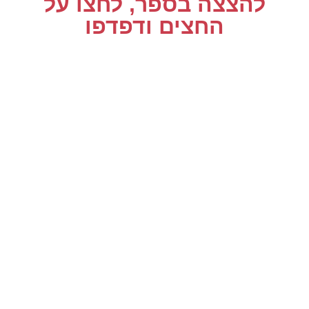
להצצה בספר, לחצו על
החצים ודפדפו