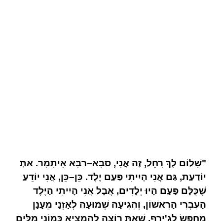
"
שָׁלוֹם לָךְ רָחֵל
,
זֶה אֲנִי
,
סַבָּא
–
רַבָּא אִיתָמָר
.
אַתְּ
יוֹדַעַת
,
גַּם אֲנִי הָיִיתִי פַּעַם יֶלֶד
.
כֵּן
–
כֵּן
,
אֲנִי יוֹדֵעַ
שֶׁכֻּלָּם פַּעַם הָיוּ יְלָדִים
,
אֲבָל אֲנִי הָיִיתִי הַיֶּלֶד
הָעִבְרִי הָרִאשׁוֹן
,
וְהִגִּיעָה שְׁמוּעָה לְאָזְנַי מֵעָנָן
מְחֻפָּשׂ לְגִ
'
ירָף
,
שֶׁאַתְּ רוֹצָה לְהַמְצִיא כָּמוֹנִי מִלִּים