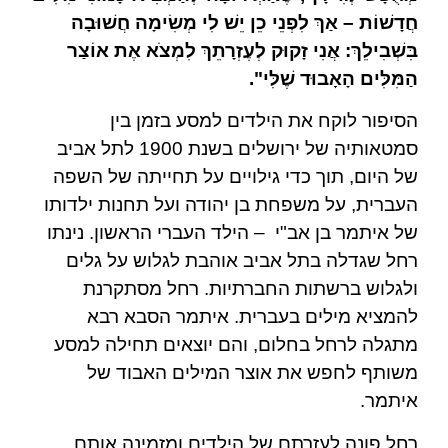
חֲדָשׁוֹת
–
אַךְ לִפְנֵי כֵן יֵשׁ לִי מְשִׂימָה חֲשׁוּבָה
בִּשְׁבִילֵךְ
:
אֲנִי זָקוּק לְעֶזְרָתֵךְ לִמְצֹא אֶת אוֹצַר
הַמִּלִּים הָאָבוּד שֶׁלִּי
".
הסיפור לוקח את הילדים למסע בזמן בין
סמטאותיה של ירושלים בשנת
1900
לתל אביב
של היום
,
תוך כדי גילויים על תחייתה של השפה
העברית
,
על משפחת בן יהודה ועל תחנות ילדותו
של איתמר בן אב
"
י
–
הילד העברי הראשון
.
נינתו
רחל שגדלה בתל אביב אוהבת לגלוש על גלים
ולגלוש ברשתות החברתיות
.
רחל מסתקרנת
להמציא מילים בעברית
.
איתמר הסבא רבא
מתגלה לרחל בחלום
,
והם יוצאים תחילה למסע
משותף לחפש את אוצר המילים האבוד של
איתמר
.
רחל פונה לעזרתם של הילדים ומזמינה אותם